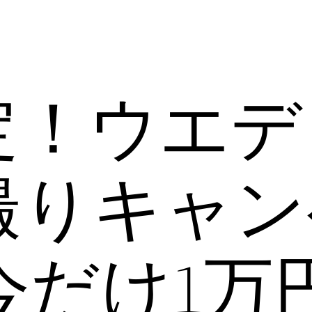
定！ウエデ
撮りキャン
今だけ1万