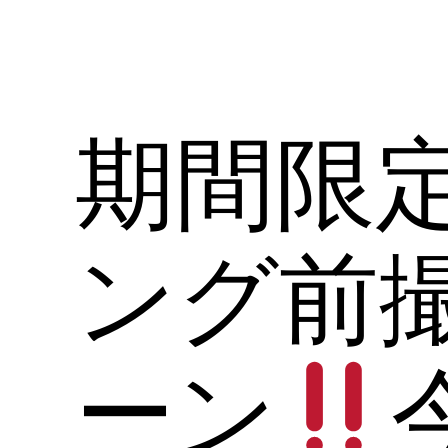
期間限
ング前
ーン