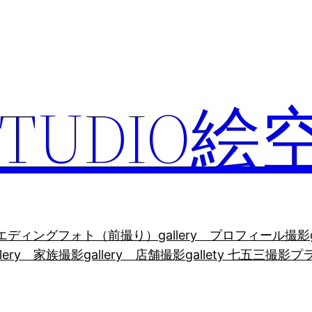
 STUDIO絵
y ウエディングフォト（前撮り）
gallery プロフィール撮影
llery 家族撮影
gallery 店舗撮影
gallety 七五三
撮影プ