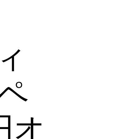
ィ
ペ
円オ