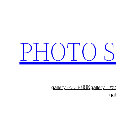
内
容
を
ス
キ
PHOTO
ッ
プ
gallery ペット撮影
galler
ga