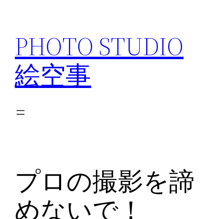
内
容
PHOTO STUDIO
を
ス
絵空事
キ
ッ
プ
プロの撮影を諦
めないで！